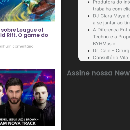
Produtora do int
trabalha com cli
DJ Clara Maya é 
a se juntar ao t
 sobre League of
A Diferença Ent
ld Rift. O game do
Techno e a Prop
BYHMusic
enhum comentário
Dr. Caio – Cirurg
Consultório Vila 
Assine nossa New