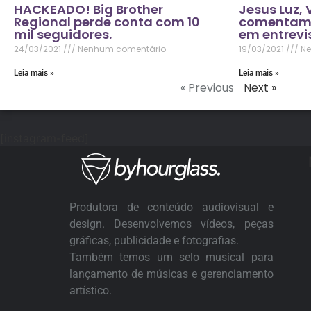
HACKEADO! Big Brother
Jesus Luz, 
Regional perde conta com 10
comentam 
mil seguidores.
em entrevis
24/03/2021
Nenhum comentário
19/03/2021
Ne
Leia mais »
Leia mais »
« Previous
Next »
[instagram-feed]
Produtora de conteúdo audiovisual e
design. Desenvolvemos vídeos, peças
gráficas, publicidade e fotografias.
Também temos um selo musical para
lançamento de músicas e gerenciamento
artístico.