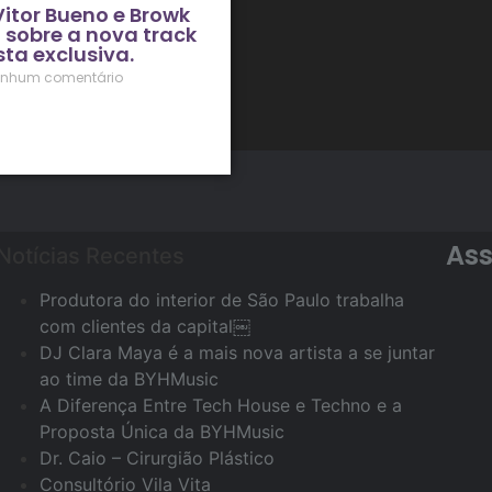
Vitor Bueno e Browk
sobre a nova track
ta exclusiva.
nhum comentário
Ass
Notícias Recentes
Produtora do interior de São Paulo trabalha
com clientes da capital￼
DJ Clara Maya é a mais nova artista a se juntar
ao time da BYHMusic
A Diferença Entre Tech House e Techno e a
Proposta Única da BYHMusic
Dr. Caio – Cirurgião Plástico
Consultório Vila Vita