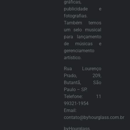
gráficas,
publicidade e
fotografias.
Também temos
um selo musical
para lançamento
de músicas e
gerenciamento
artístico.
Rua Lourenço
Prado, 209,
Butantã, São
Paulo – SP.
Telefone:
11
99321-1954
Email:
contato@byhourglass.com.br
byHourglass.