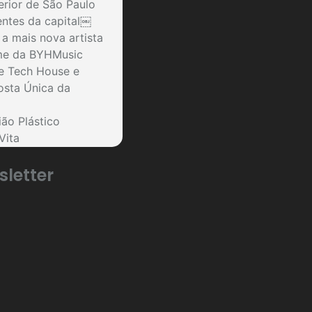
erior de São Paulo
entes da capital￼
a mais nova artista
ime da BYHMusic
re Tech House e
osta Única da
ião Plástico
Vita
sletter