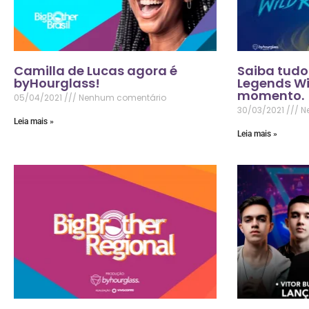
Camilla de Lucas agora é
Saiba tudo
byHourglass!
Legends Wi
momento.
05/04/2021
Nenhum comentário
30/03/2021
N
Leia mais »
Leia mais »