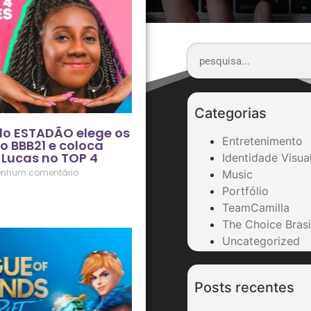
Categorias
do ESTADÃO elege os
Entretenimento
o BBB21 e coloca
 Lucas no TOP 4
Identidade Visua
nhum comentário
Music
Portfólio
TeamCamilla
The Choice Brasi
Uncategorized
Posts recentes